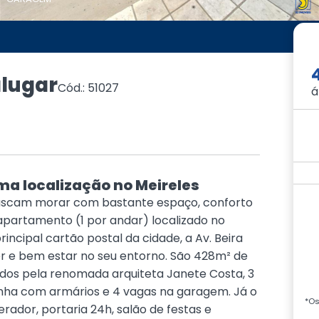
lugar
Cód.: 51027
á
a localização no Meireles
buscam morar com bastante espaço, conforto
apartamento (1 por andar) localizado no
incipal cartão postal da cidade, a Av. Beira
er e bem estar no seu entorno. São 428m² de
ados pela renomada arquiteta Janete Costa, 3
inha com armários e 4 vagas na garagem. Já o
*Os
ador, portaria 24h, salão de festas e