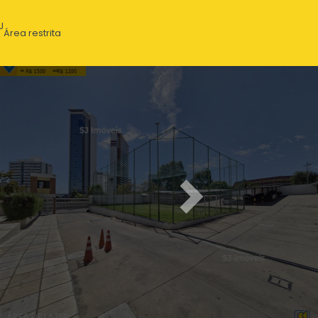
J
Área restrita
Next
ÁREA DE LAZER