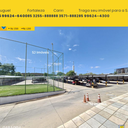
luguel
Fortaleza
Cariri
Traga seu imóvel para a S
5 99624-6400
85 3255-8888
88 3571-8882
85 99624-4300
GARAGEM