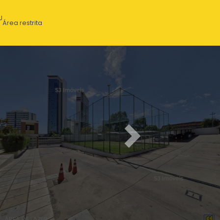
J
Área restrita
Next
ÁREA DE LAZER