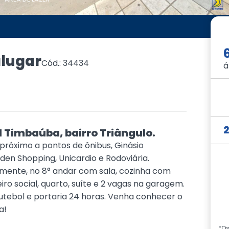
lugar
Cód.: 34434
á
 Timbaúba, bairro Triângulo.
róximo a pontos de ônibus, Ginásio
rden Shopping, Unicardio e Rodoviária.
nte, no 8° andar com sala, cozinha com
ro social, quarto, suíte e 2 vagas na garagem.
tebol e portaria 24 horas. Venha conhecer o
a!
*Os