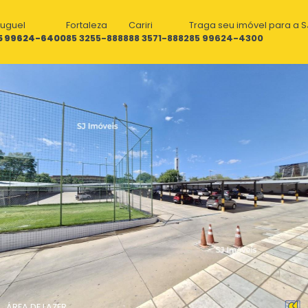
luguel
Fortaleza
Cariri
Traga seu imóvel para a S
5 99624-6400
85 3255-8888
88 3571-8882
85 99624-4300
ÁREA DE LAZER