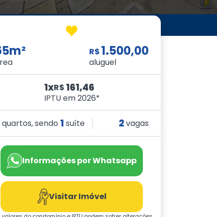
65m²
1.500,00
R$
rea
aluguel
1x
161,46
R$
IPTU em 2026*
2
1
2
quartos, sendo
suíte
vagas
Informações por Whatsapp
Visitar Imóvel
 valores do condomínio e IPTU podem sofrer alterações.