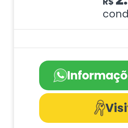
R$
cond
Informaçõ
Vis