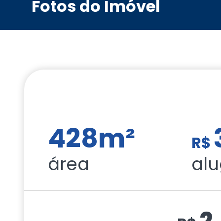
Fotos do Imóvel
428m²
R$
área
alu
2