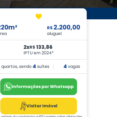
220m²
2.200,00
R$
rea
aluguel
2x
133,86
R$
IPTU em 2024*
3
4
4
quartos, sendo
suítes
vagas
Informações por Whatsapp
Visitar Imóvel
 valores do condomínio e IPTU podem sofrer alterações.