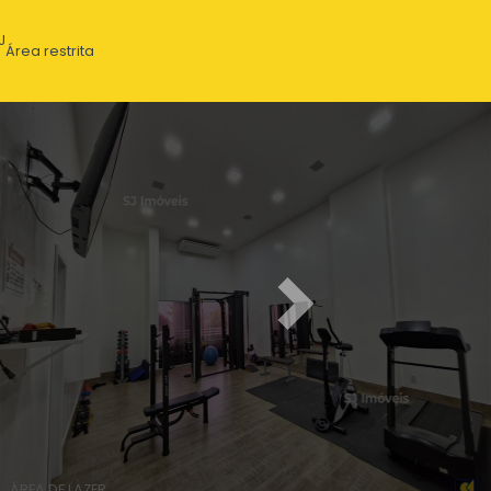
J
Área restrita
Next
ÁREA DE LAZER