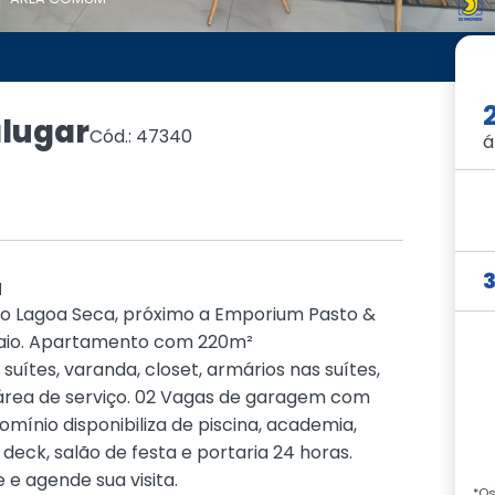
lugar
Cód.: 47340
á
a
ro Lagoa Seca, próximo a Emporium Pasto &
paio. Apartamento com 220m²
ítes, varanda, closet, armários nas suítes,
e área de serviço. 02 Vagas de garagem com
mínio disponibiliza de piscina, academia,
deck, salão de festa e portaria 24 horas.
e agende sua visita.
*Os