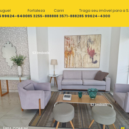
luguel
Fortaleza
Cariri
Traga seu imóvel para a S
5 99624-6400
85 3255-8888
88 3571-8882
85 99624-4300
ÁREA COMUM