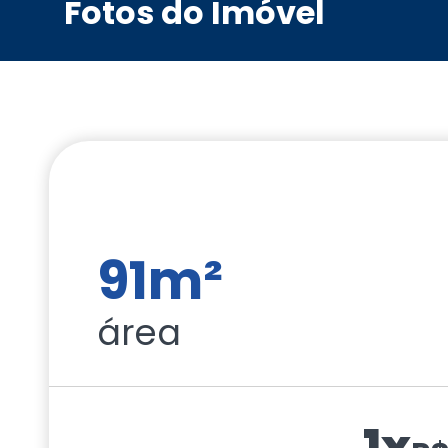
Fotos do Imóvel
91m²
área
1x