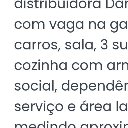
distribuidora Da
com vaga na ga
carros, sala, 3 
cozinha com arm
social, dependên
serviço e área l
medindo aproxi