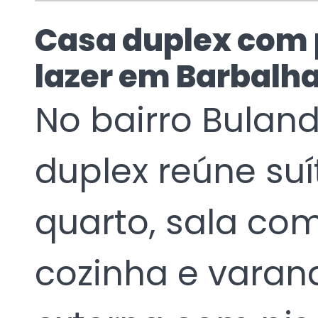
Casa duplex com p
lazer em Barbalh
No bairro Buland
duplex reúne suít
quarto, sala com
cozinha e varan