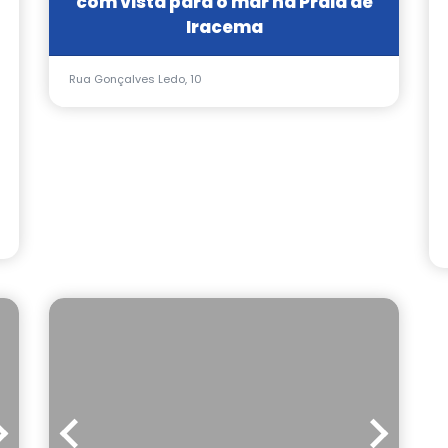
com vista para o mar na Praia de
Iracema
Rua Gonçalves Ledo, 10