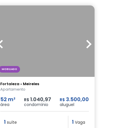
MOBILIADO
Fortaleza • Meireles
Apartamento
52 m²
1.040,97
3.500,00
R$
R$
área
condomínio
aluguel
1
1
suíte
Vaga