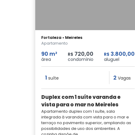
Fortaleza • Meireles
Apartamento
90 m²
720,00
3.800,00
R$
R$
área
condomínio
aluguel
1
2
suíte
Vagas
Duplex com 1 suíte varanda e
vista para o mar no Meireles
Apartamento duplex com 1 suíte, sala
integrada à varanda com vista para o mar e
terraço no pavimento superior, ampliando as
possibilidades de uso dos ambientes. A
cozinha dispõe de...