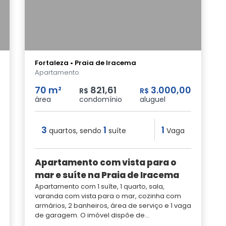
Fortaleza • Praia de Iracema
Apartamento
70 m²
821,61
3.000,00
R$
R$
área
condomínio
aluguel
3
1
1
quartos, sendo
suíte
Vaga
Apartamento com vista para o
mar e suíte na Praia de Iracema
Apartamento com 1 suíte, 1 quarto, sala,
varanda com vista para o mar, cozinha com
armários, 2 banheiros, área de serviço e 1 vaga
de garagem. O imóvel dispõe de...