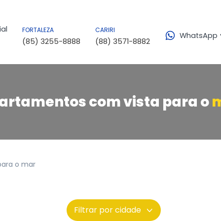
Alugue um i
SALA
APARTAMENTO
al
FORTALEZA
CARIRI
PONTO COMERCIAL
WhatsApp
CASA
Atendimento 
(85) 3255-8888
(88) 3571-8882
LOJA
KITNET
QUIOSQUE
Traga o seu 
Alugue um i
SALA
APARTAMENTO
PONTO COMERCIAL
artamentos com vista para o
Atendimento
CASA
LOJA
KITNET
QUIOSQUE
Traga o seu
para o mar
Filtrar por cidade